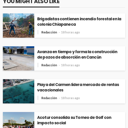
YOU MIGHT ALSO LIKE
Brigadistas contienen incendio forestal en la
colonia Chiapaneca
Redacción
18 horas ago
Avanza en tiempo y forma la construcción
de pozos de absorción en Cancún
Redacción
18 horas ago
Playa del Carmen lidera mercado de rentas
vacacionales
Redacción
18 horas ago
Acotur consolida su Torneo de Golf con
impacto social