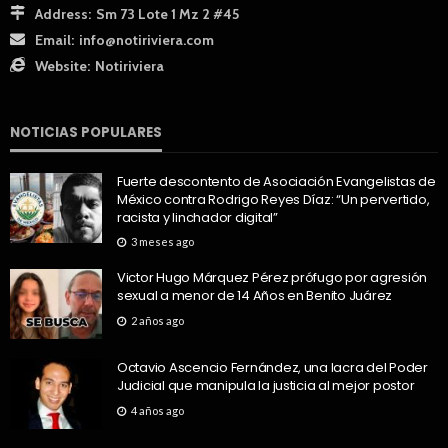
Address:
Sm 73 Lote 1 Mz 2 #45
Email:
info@notiriviera.com
Website:
Notiriviera
NOTICIAS POPULARES
Fuerte descontento de Asociación Evangelistas de
México contra Rodrigo Reyes Díaz: “Un pervertido,
racista y linchador digital”
3 meses ago
Victor Hugo Márquez Pérez prófugo por agresión
sexual a menor de 14 Años en Benito Juárez
2 años ago
Octavio Ascencio Fernández, una lacra del Poder
Judicial que manipula la justicia al mejor postor
4 años ago