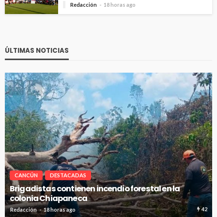
Redacción
18 horas ago
ÚLTIMAS NOTICIAS
CANCÚN
DESTACADAS
Avanza en tiempo y forma la construcción de pozos
de absorción en Cancún
23
Redacción
18 horas ago