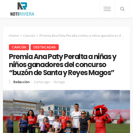
Home
Cancún
Premia Ana Paty Peralta a niñas y niños ganadores del concurso “buzón de Santa y Reyes Magos”
CANCÚN
DESTACADAS
Premia Ana Paty Peralta a niñas y
niños ganadores del concurso
“buzón de Santa y Reyes Magos”
Redacción
2 años ago
No tags