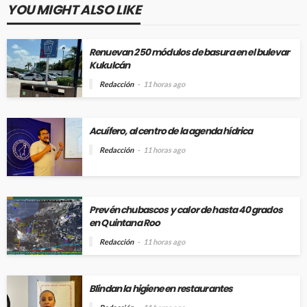
YOU MIGHT ALSO LIKE
Renuevan 250 módulos de basura en el bulevar
Kukulcán
Redacción
11 horas ago
Acuífero, al centro de la agenda hídrica
Redacción
11 horas ago
Prevén chubascos y calor de hasta 40 grados
en Quintana Roo
Redacción
11 horas ago
Blindan la higiene en restaurantes