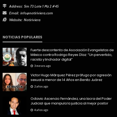
Address:
Sm 73 Lote 1 Mz 2 #45
Email:
info@notiriviera.com
Website:
Notiriviera
NOTICIAS POPULARES
Fuerte descontento de Asociación Evangelistas de
México contra Rodrigo Reyes Díaz: “Un pervertido,
racista y linchador digital”
3 meses ago
Victor Hugo Márquez Pérez prófugo por agresión
sexual a menor de 14 Años en Benito Juárez
2 años ago
Octavio Ascencio Fernández, una lacra del Poder
Judicial que manipula la justicia al mejor postor
4 años ago