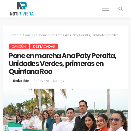
Home
Cancún
Pone en marcha Ana Paty Peralta, Unidades Verdes, primeras en Quintana Roo
CANCÚN
DESTACADAS
Pone en marcha Ana Paty Peralta,
Unidades Verdes, primeras en
Quintana Roo
Redacción
2 años ago
No tags