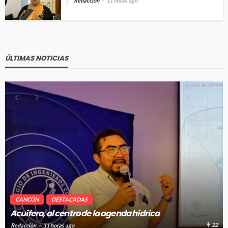
Redacción
11 horas ago
ÚLTIMAS NOTICIAS
CANCÚN
DESTACADAS
Renuevan 250 módulos de basura en el bulev
Kukulcán
22
Redacción
11 horas ago