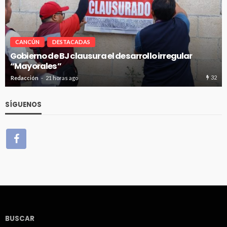
CANCÚN
DESTACADAS
gular
Pablo Bustamante acompaña a familias af
Hospital General de Cancún
32
Redacción
21 horas ago
SÍGUENOS
BUSCAR