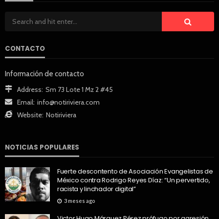
CONTACTO
Información de contacto
Address:
Sm 73 Lote 1 Mz 2 #45
Email:
info@notiriviera.com
Website:
Notiriviera
NOTICIAS POPULARES
Fuerte descontento de Asociación Evangelistas de
México contra Rodrigo Reyes Díaz: “Un pervertido,
racista y linchador digital”
3 meses ago
Victor Hugo Márquez Pérez prófugo por agresión