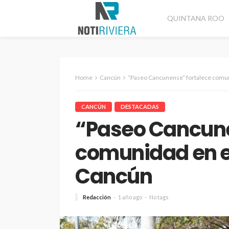
QUINTANA ROO
Home
Cancún
“Paseo Cancunense” fortalece comun
CANCÚN
DESTACADAS
“Paseo Cancune
comunidad en e
Cancún
Redacción
1 año ago
No tags
CANCÚN
DESTACADAS