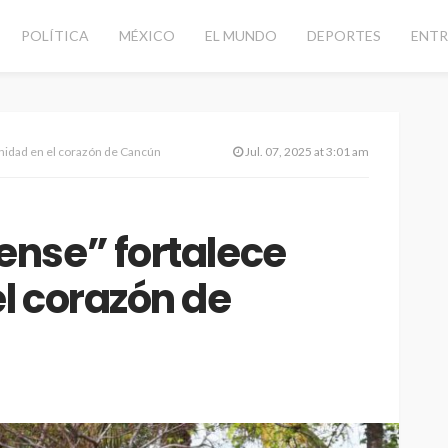
POLÍTICA
MÉXICO
EL MUNDO
DEPORTES
ENTR
idad en el corazón de Cancún
Jul. 07, 2025 at 3:01 am
nse” fortalece
l corazón de
CANCÚN
DESTACADAS