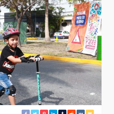
ación
Gobierno de BJ clausura el
desarrollo irregular
rámites
“Mayorales”
23
28
Redacción
8 horas ago