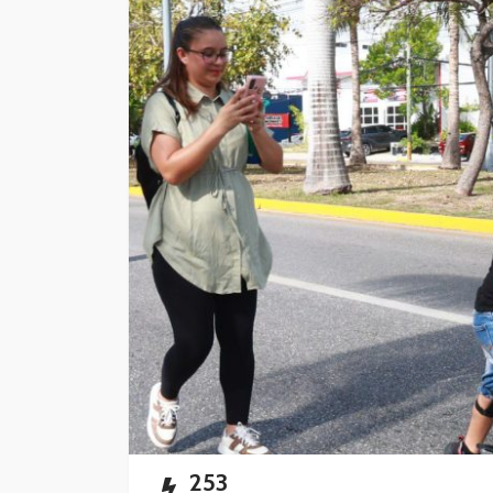
Impulsan simplific
administrativa y
digitalización de t
Redacción
8 horas ago
253