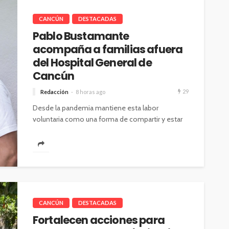
CANCÚN
DESTACADAS
Pablo Bustamante
acompaña a familias afuera
del Hospital General de
Cancún
29
Redacción
8 horas ago
Desde la pandemia mantiene esta labor
voluntaria como una forma de compartir y estar
cerca de las familias en momentos...
CANCÚN
DESTACADAS
Fortalecen acciones para