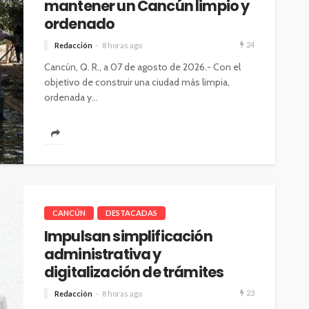
mantener un Cancún limpio y
ordenado
24
Redacción
8 horas ago
Cancún, Q. R., a 07 de agosto de 2026.- Con el
objetivo de construir una ciudad más limpia,
ordenada y...
CANCÚN
DESTACADAS
Impulsan simplificación
administrativa y
digitalización de trámites
23
Redacción
8 horas ago