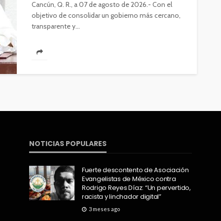
Cancún, Q. R., a 07 de agosto de 2026.- Con el
objetivo de consolidar un gobierno más cercano,
transparente y...
NOTICIAS POPULARES
Fuerte descontento de Asociación
Evangelistas de México contra
Rodrigo Reyes Díaz: “Un pervertido,
racista y linchador digital”
3 meses ago