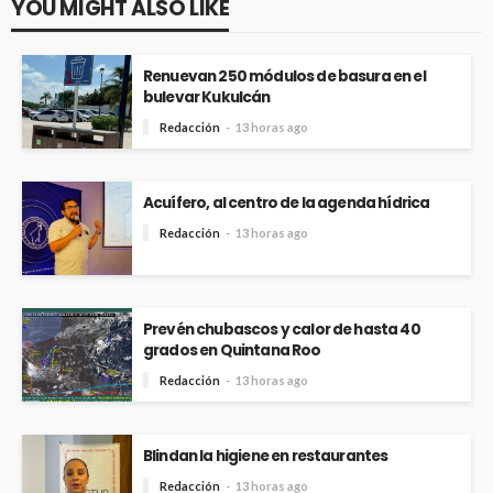
YOU MIGHT ALSO LIKE
Renuevan 250 módulos de basura en el
bulevar Kukulcán
Redacción
13 horas ago
Acuífero, al centro de la agenda hídrica
Redacción
13 horas ago
Prevén chubascos y calor de hasta 40
grados en Quintana Roo
Redacción
13 horas ago
Blindan la higiene en restaurantes
Redacción
13 horas ago