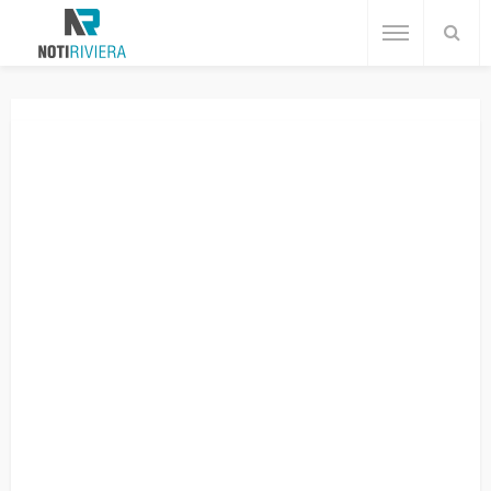
Home
Cancún
Participa FGE Quintana Roo en la Conferencia Nacional de Justicia
CANCÚN
DESTACADAS
Participa FGE Quintana Roo en la
Conferencia Nacional de Justicia
Redacción
2 años ago
No tags