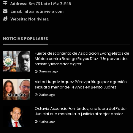
Address:
Sm 73 Lote 1 Mz 2 #45
Email:
info@notiriviera.com
Website:
Notiriviera
NOTICIAS POPULARES
Fuerte descontento de Asociación Evangelistas de
México contra Rodrigo Reyes Díaz: “Un pervertido,
racista y linchador digital”
3 meses ago
Victor Hugo Márquez Pérez prófugo por agresión
sexual a menor de 14 Años en Benito Juárez
2 años ago
Octavio Ascencio Fernández, una lacra del Poder
Judicial que manipula la justicia al mejor postor
4 años ago