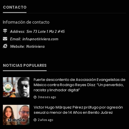
CONTACTO
Información de contacto
Address:
Sm 73 Lote 1 Mz 2 #45
Email:
info@notiriviera.com
Website:
Notiriviera
NOTICIAS POPULARES
Fuerte descontento de Asociación Evangelistas de
México contra Rodrigo Reyes Díaz: “Un pervertido,
racista y linchador digital”
3 meses ago
Victor Hugo Márquez Pérez prófugo por agresión
sexual a menor de 14 Años en Benito Juárez
2 años ago