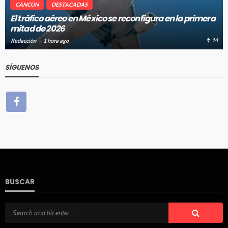
CANCÚN
DESTACADAS
El tráfico aéreo en México se reconfigura en la primera
mitad de 2026
14
Redacción
1 hora ago
SÍGUENOS
BUSCAR