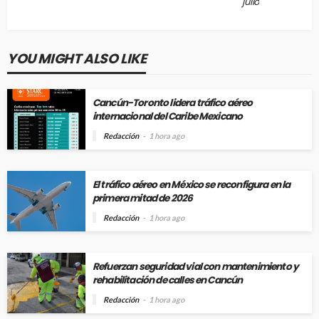
julio
YOU MIGHT ALSO LIKE
Cancún-Toronto lidera tráfico aéreo
internacional del Caribe Mexicano
Redacción
1 hora ago
El tráfico aéreo en México se reconfigura en la
primera mitad de 2026
Redacción
1 hora ago
Refuerzan seguridad vial con mantenimiento y
rehabilitación de calles en Cancún
Redacción
1 hora ago