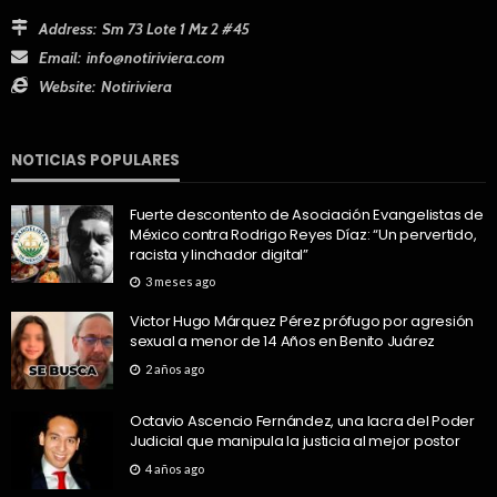
Address:
Sm 73 Lote 1 Mz 2 #45
Email:
info@notiriviera.com
Website:
Notiriviera
NOTICIAS POPULARES
Fuerte descontento de Asociación Evangelistas de
México contra Rodrigo Reyes Díaz: “Un pervertido,
racista y linchador digital”
3 meses ago
Victor Hugo Márquez Pérez prófugo por agresión
sexual a menor de 14 Años en Benito Juárez
2 años ago
Octavio Ascencio Fernández, una lacra del Poder
Judicial que manipula la justicia al mejor postor
4 años ago