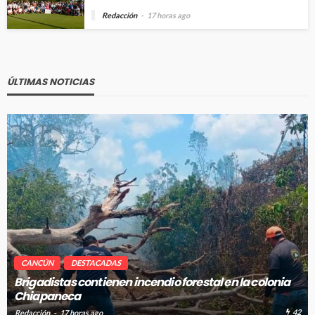
Redacción
17 horas ago
ÚLTIMAS NOTICIAS
CANCÚN
DESTACADAS
Brigadistas contienen incendio forestal en la colonia
Chiapaneca
42
Redacción
17 horas ago