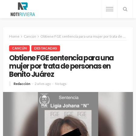
Home
Cancún
Obtiene FGE sentencia para una mujer por trata de personas en Benito Juárez
CANCÚN
DESTACADAS
Obtiene FGE sentencia para una
mujer por trata de personas en
Benito Juárez
Redacción
2 años ago
No tags