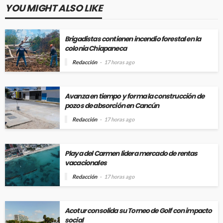
YOU MIGHT ALSO LIKE
Brigadistas contienen incendio forestal en la
colonia Chiapaneca
Redacción
17 horas ago
Avanza en tiempo y forma la construcción de
pozos de absorción en Cancún
Redacción
17 horas ago
Playa del Carmen lidera mercado de rentas
vacacionales
Redacción
17 horas ago
Acotur consolida su Torneo de Golf con impacto
social