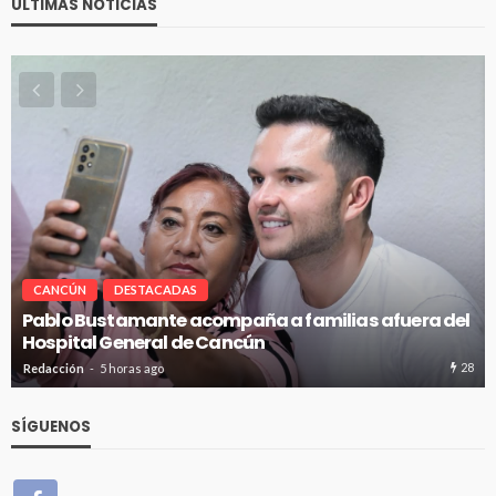
ÚLTIMAS NOTICIAS
CANCÚN
DESTACADAS
Pablo Bustamante acompaña a familias afuera del
Hospital General de Cancún
28
Redacción
5 horas ago
SÍGUENOS