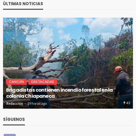
ÚLTIMAS NOTICIAS
CANCÚN
DESTACADAS
Avanza en tiempo y forma la construcción de pozos
de absorción en Cancún
43
24
Redacción
19 horas ago
SÍGUENOS