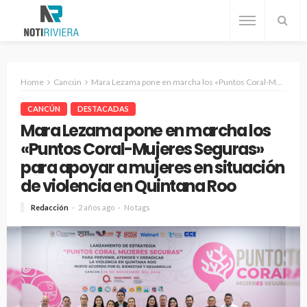
Home
Cancún
Mara Lezama pone en marcha los «Puntos Coral-Mujeres Seguras» para apoyar a mujeres en situación de violencia en Quintana Roo
CANCÚN
DESTACADAS
Mara Lezama pone en marcha los
«Puntos Coral-Mujeres Seguras»
para apoyar a mujeres en situación
de violencia en Quintana Roo
Redacción
2 años ago
No tags