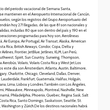
icio del periodo vacacional de Semana Santa,
 se mantienen en el Aeropuerto Internacional de Cancún,
vuelos, según los registros del Grupo Aeroportuario del
ndrán hoy 271 llegadas, de las que 81 son nacionales y
alidas, incluidas 80 que son dentro del país y 190 en el
operaciones programadas para hoy son, Aerolíneas
 Air Europa, Air Portugal, Air Transat, Alaska, American
osta Rica, British Airways, Condor, Copa, Delta y
Airlines, Frontier, JetBlue, Jetlines, KLM, Lan Perú,
Southwest, Spirit, Sun Country, Sunwing, Thompson,
iva Aerobús, Volaris, Volaris Costa Rica y West Jet.Los
os este día son Ámsterdam, Atlanta, Austin, Baltimore,
ary, Charlotte, Chicago, Cleveland, Dallas, Denver,
Lauderdale, Frankfurt, Guatemala, Halifax, Holguín,
ana, Lima, Lisboa y Londres.También con Los Ángeles,
mi, Milwaukee, Minneapolis, Montreal, Nashville, New
namá, Philadelphia, Phoenix, Quebec, Regina Sask, Salt
é Costa Rica, Santo Domingo, Saskatoon, Seattle, St.
, Washington y Zúrich.De los destinos nacionales habrá