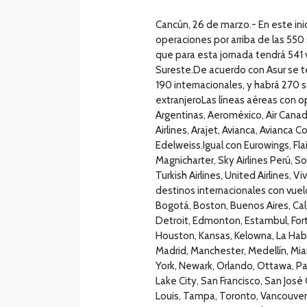
Cancún, 26 de marzo.- En este in
operaciones por arriba de las 550
que para esta jornada tendrá 541 
Sureste.De acuerdo con Asur se te
190 internacionales, y habrá 270 s
extranjeroLas líneas aéreas con 
Argentinas, Aeroméxico, Air Canadá,
Airlines, Arajet, Avianca, Avianca C
Edelweiss.Igual con Eurowings, Flair 
Magnicharter, Sky Airlines Perú, 
Turkish Airlines, United Airlines, V
destinos internacionales con vuel
Bogotá, Boston, Buenos Aires, Calg
Detroit, Edmonton, Estambul, Fort 
Houston, Kansas, Kelowna, La Hab
Madrid, Manchester, Medellín, Mia
York, Newark, Orlando, Ottawa, Pa
Lake City, San Francisco, San Jos
Louis, Tampa, Toronto, Vancouver