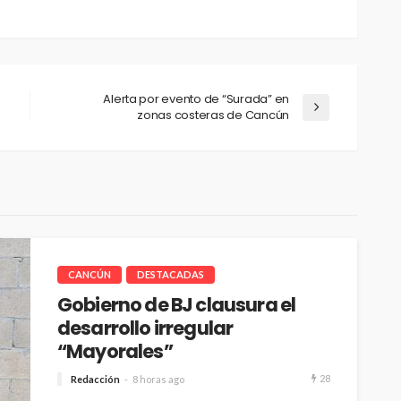
Alerta por evento de “Surada” en
zonas costeras de Cancún
CANCÚN
DESTACADAS
Gobierno de BJ clausura el
desarrollo irregular
“Mayorales”
28
Redacción
8 horas ago