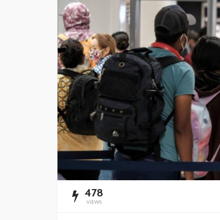
Impulsan simplific
administrativa y
digitalización de t
Redacción
8 horas ago
478
VIEWS