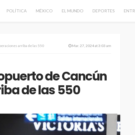
POLÍTICA
MÉXICO
EL MUNDO
DEPORTES
ENTR
eraciones arriba de las 550
Mar. 27, 2024 at 3:03 am
ropuerto de Cancún
iba de las 550
CANCÚN
DESTACADAS