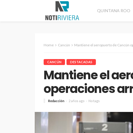
QUINTANA ROO
Home
Cancún
Mantiene el aeropuerto de Cancún op
CANCÚN
DESTACADAS
Mantiene el ae
operaciones arr
Redacción
2 años ago
No tags
CANCÚN
DESTACADAS