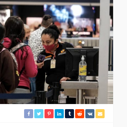
ación
Gobierno de BJ clausura el
desarrollo irregular
rámites
“Mayorales”
23
28
Redacción
8 horas ago