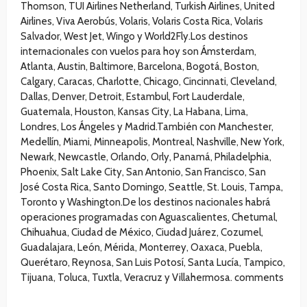
Thomson, TUI Airlines Netherland, Turkish Airlines, United
Airlines, Viva Aerobús, Volaris, Volaris Costa Rica, Volaris
Salvador, West Jet, Wingo y World2Fly.Los destinos
internacionales con vuelos para hoy son Ámsterdam,
Atlanta, Austin, Baltimore, Barcelona, Bogotá, Boston,
Calgary, Caracas, Charlotte, Chicago, Cincinnati, Cleveland,
Dallas, Denver, Detroit, Estambul, Fort Lauderdale,
Guatemala, Houston, Kansas City, La Habana, Lima,
Londres, Los Ángeles y Madrid.También con Manchester,
Medellín, Miami, Minneapolis, Montreal, Nashville, New York,
Newark, Newcastle, Orlando, Orly, Panamá, Philadelphia,
Phoenix, Salt Lake City, San Antonio, San Francisco, San
José Costa Rica, Santo Domingo, Seattle, St. Louis, Tampa,
Toronto y Washington.De los destinos nacionales habrá
operaciones programadas con Aguascalientes, Chetumal,
Chihuahua, Ciudad de México, Ciudad Juárez, Cozumel,
Guadalajara, León, Mérida, Monterrey, Oaxaca, Puebla,
Querétaro, Reynosa, San Luis Potosí, Santa Lucía, Tampico,
Tijuana, Toluca, Tuxtla, Veracruz y Villahermosa. comments