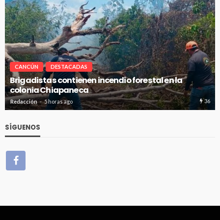
CANCÚN
DESTACADAS
Avanza en tiempo y forma la construcción de pozo
de absorción en Cancún
36
Redacción
5 horas ago
SÍGUENOS