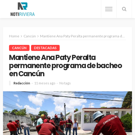
Home
Cancún
Mantiene Ana Paty Peralta permanente programa de bacheo en Cancún
CANCÚN
DESTACADAS
Mantiene Ana Paty Peralta
permanente programa de bacheo
en Cancún
Redacción
11 meses ago
No tags