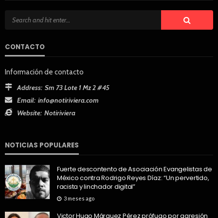
CONTACTO
Información de contacto
Address:
Sm 73 Lote 1 Mz 2 #45
Email:
info@notiriviera.com
Website:
Notiriviera
NOTICIAS POPULARES
Fuerte descontento de Asociación Evangelistas de
México contra Rodrigo Reyes Díaz: “Un pervertido,
racista y linchador digital”
3 meses ago
Victor Hugo Márquez Pérez prófugo por agresión