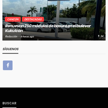
CANCÚN
DESTACADAS
Renuevan 250 módulos de basura en el bulevar
Kukulcán
34
Redacción
6 horas ago
SÍGUENOS
BUSCAR