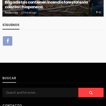
n la
Avanza en tiempo y forma la construcción 
de absorción en Cancún
41
Redacción
15 horas ago
SÍGUENOS
BUSCAR
CONTACTO