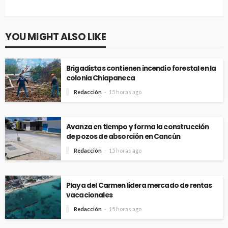
YOU MIGHT ALSO LIKE
Brigadistas contienen incendio forestal en la
colonia Chiapaneca
Redacción
15 horas ago
Avanza en tiempo y forma la construcción
de pozos de absorción en Cancún
Redacción
15 horas ago
Playa del Carmen lidera mercado de rentas
vacacionales
Redacción
15 horas ago