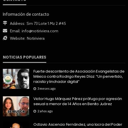
Información de contacto
Address:
Sm 73 Lote 1 Mz 2 #45
Email:
info@notiriviera.com
Website:
Notiriviera
NOTICIAS POPULARES
Fuerte descontento de Asociación Evangelistas de
México contra Rodrigo Reyes Díaz: “Un pervertido,
racista y linchador digital”
3 meses ago
Victor Hugo Márquez Pérez prófugo por agresión
sexual a menor de 14 Años en Benito Juárez
2 años ago
Octavio Ascencio Fernández, una lacra del Poder