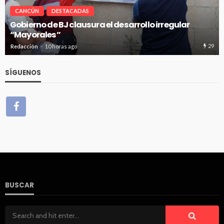
CANCÚN
DESTACADAS
r
Pablo Bustamante acompaña a familias afuera
Hospital General de Cancún
29
Redacción
10 horas ago
SÍGUENOS
BUSCAR