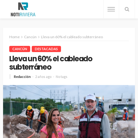
Home
Cancún
Lleva un 60% el cableado subterráneo
CANCÚN
DESTACADAS
Lleva un 60% el cableado
subterráneo
Redacción
2 años ago
No tags