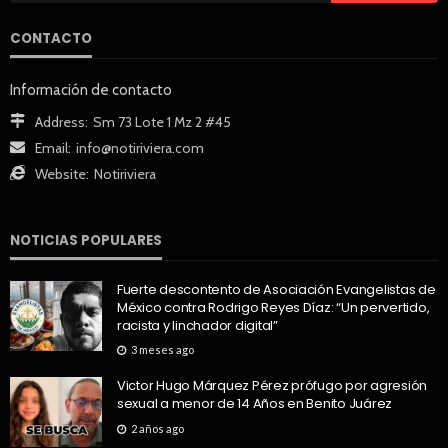
CONTACTO
Información de contacto
Address:
Sm 73 Lote 1 Mz 2 #45
Email:
info@notiriviera.com
Website:
Notiriviera
NOTICIAS POPULARES
Fuerte descontento de Asociación Evangelistas de
México contra Rodrigo Reyes Díaz: “Un pervertido,
racista y linchador digital”
3 meses ago
Victor Hugo Márquez Pérez prófugo por agresión
sexual a menor de 14 Años en Benito Juárez
2 años ago