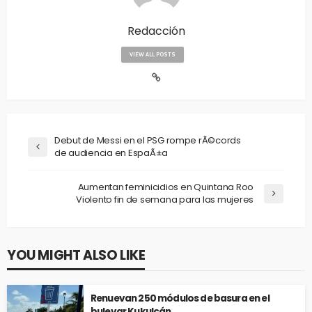
Redacción
VIEW ALL POSTS
Debut de Messi en el PSG rompe rÃ©cords
de audiencia en EspaÃ±a
Aumentan feminicidios en Quintana Roo
Violento fin de semana para las mujeres
YOU MIGHT ALSO LIKE
Renuevan 250 módulos de basura en el
bulevar Kukulcán