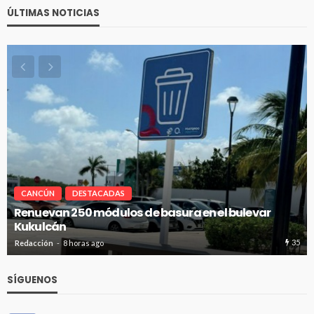
ÚLTIMAS NOTICIAS
CANCÚN
DESTACADAS
Renuevan 250 módulos de basura en el bulevar
Kukulcán
35
Redacción
8 horas ago
SÍGUENOS