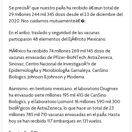
Se precisÃ³ que nuestro paÃ­s ha recibido â€œun total de
29 millones 244 mil 345 dosis desde el 23 de diciembre del
2020. Nos cuidamos mutuamenteâ€�.
En el arribo, traslado y seguridad de las vacunas
participaron 48 elementos del EjÃ©rcito Mexicano.
MÃ©xico ha recibido 74 millones 269 mil 145 dosis de
vacunas envasadas de Pfizer-BioNTech, AstraZeneca,
Sinovac, Centro Nacional de InvestigaciÃ³n de
EpidemiologÃ­a y MicrobiologÃ­a Gamaleya, CanSino
Biologics, Johnson & Johnson y Moderna.
Asimismo, en territorio mexicano, el laboratorio Drugmex
ha envasado siete millones 195 mil 410 de CanSino
Biologics, y el laboratorio Liomont 16 millones 590 mil 300
biolÃ³gicos de AstraZeneca, lo que hace un total de 23
millones 785 mil 710 vacunas envasadas en el paÃ­s. Hasta
hoy se han recibido 117 embarques en 131 vuelos.