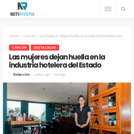
Home
Cancún
Las mujeres dejan huella en la industria hotelera del Estado
CANCÚN
DESTACADAS
Las mujeres dejan huella en la
industria hotelera del Estado
Redacción
2 años ago
No tags