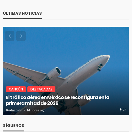
ÚLTIMAS NOTICIAS
CANCÚN
DESTACADAS
Cancún-Toronto lidera tráfico aéreo internacional
del Caribe Mexicano
8
23
Redacción
14 horas ago
SÍGUENOS