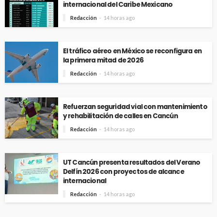
internacional del Caribe Mexicano
Redacción
14 horas ago
El tráfico aéreo en México se reconfigura en
la primera mitad de 2026
Redacción
14 horas ago
Refuerzan seguridad vial con mantenimiento
y rehabilitación de calles en Cancún
Redacción
14 horas ago
UT Cancún presenta resultados del Verano
Delfín 2026 con proyectos de alcance
internacional
Redacción
14 horas ago