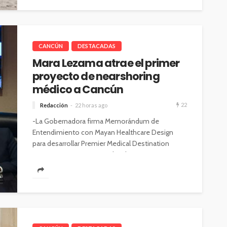
CANCÚN
DESTACADAS
Mara Lezama atrae el primer
proyecto de nearshoring
médico a Cancún
22
Redacción
22 horas ago
-La Gobernadora firma Memorándum de
Entendimiento con Mayan Healthcare Design
para desarrollar Premier Medical Destination
Center, un centro especializado que...