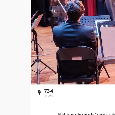
Promueven la lact
materna con orient
apoyo a madres
Redacción
22 horas ago
734
VIEWS
El objetivo de crear la Orquesta 