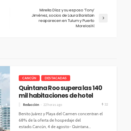
Mirella Díaz y su esposo ‘Tony’
Jiménez, socios de Laura Baristain
reaparecen en Tulum y Puerto
Morelos￼
CANCÚN
DESTACADAS
Quintana Roo supera las 140
mil habitaciones de hotel
32
Redacción
22 horas ago
Benito Juárez y Playa del Carmen concentran el
68% de la oferta de hospedaje del
estado.Cancún, 4 de agosto- Quintana...