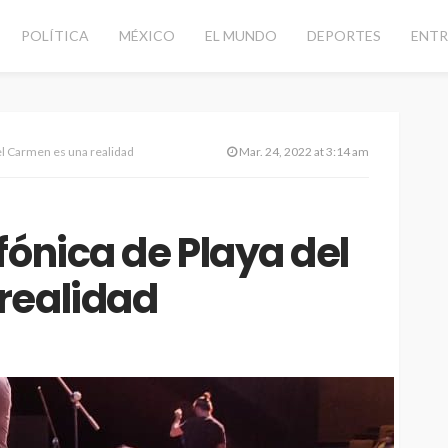
POLÍTICA
MÉXICO
EL MUNDO
DEPORTES
ENTR
el Carmen es una realidad
Mar. 24, 2022 at 3:14 am
fónica de Playa del
realidad