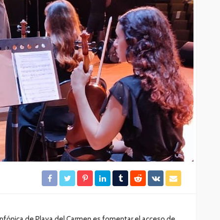
ancia
CANCÚN
DESTACADAS
ación y
Quintana Roo supera las 140
mil habitaciones de hotel
35
32
Redacción
22 horas ago
Sinfónica de Playa del Carmen es fomentar el acceso de