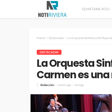
QUINTANA ROO
Home
Destacadas
La Orquesta Sinfónica de Playa d
DESTACADAS
La Orquesta Sin
Carmen es una 
Redacción
4 años ago
No tags
CANCÚN
DESTACADAS