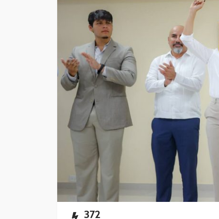
mantenimiento y
rehabilitación de ca
Cancún
Redacción
18 horas ago
372