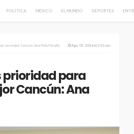
POLÍTICA
MÉXICO
EL MUNDO
DEPORTES
ENTR
ruir un mejor Cancún: Ana Paty Peralta
Ago. 05, 2024 at 3:01 am
 prioridad para
jor Cancún: Ana
 vial con
CANCÚN
DESTACADAS