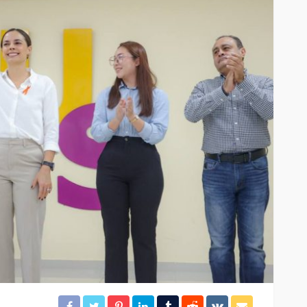
El tráfico aéreo en México se
lles en
reconfigura en la primera
mitad de 2026
37
29
Redacción
18 horas ago