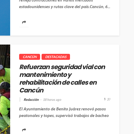
refleja contracciones en varios mercados
estadounidenses y rutas clave del país.Cancún, 6...
CANCÚN
DESTACADAS
Refuerzan seguridad vial con
mantenimiento y
rehabilitación de calles en
Cancún
37
Redacción
18 horas ago
El Ayuntamiento de Benito Juárez renovó pasos
peatonales y topes, supervisó trabajos de bacheo
y realizó acciones de descacharrización para...