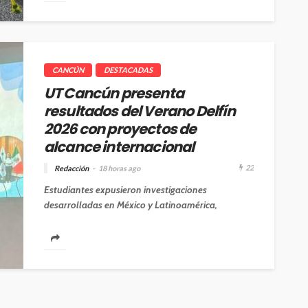
CANCÚN
DESTACADAS
UT Cancún presenta
resultados del Verano Delfín
2026 con proyectos de
alcance internacional
22
Redacción
18 horas ago
Estudiantes expusieron investigaciones
desarrolladas en México y Latinoamérica,
fortaleciendo su formación profesional mediante
la movilidad académica y la colaboración
científica....