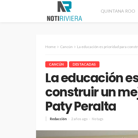
QUINTANA ROO
Home
Cancún
La educación es prioridad para const
CANCÚN
DESTACADAS
La educación es
construir un me
Paty Peralta
Redacción
2 años ago
No tags
CANCÚN
DESTACADAS
Refuerzan seguridad