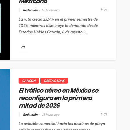
Mexicano
25
Redacción
18 horas ago
La ruta creció 23.9% en el primer semestre de
2026, mientras disminuye la demanda desde
Estados Unidos.Cancún, 6 de agosto.-...
CANCÚN
DESTACADAS
El tráfico aéreo en México se
reconfigura en la primera
mitad de 2026
29
Redacción
18 horas ago
La aviación comercial hacia los destinos de playa