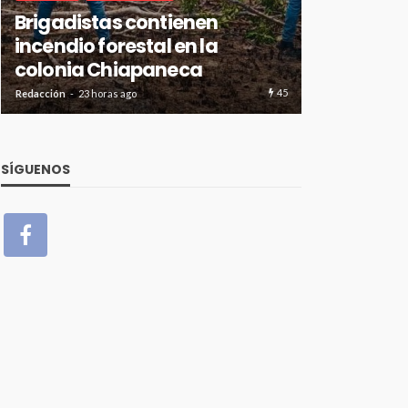
Avanza en tiempo y forma la
CANCÚN
D
construcción de pozos de
Acotur co
absorción en Cancún
de Golf c
27
Redacción
23 horas ago
Redacción
23 hor
SÍGUENOS