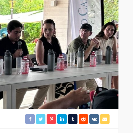
idera
Brigadistas contienen
incendio forestal en la
colonia Chiapaneca
27
45
Redacción
23 horas ago