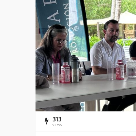
Playa del Carmen l
mercado de rentas
vacacionales
Redacción
23 horas ago
313
VIEWS