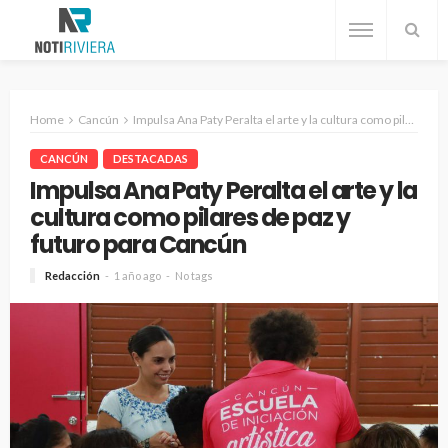
Home
Cancún
Impulsa Ana Paty Peralta el arte y la cultura como pilares de paz y futuro para Cancún
CANCÚN
DESTACADAS
Impulsa Ana Paty Peralta el arte y la
cultura como pilares de paz y
futuro para Cancún
Redacción
1 año ago
No tags