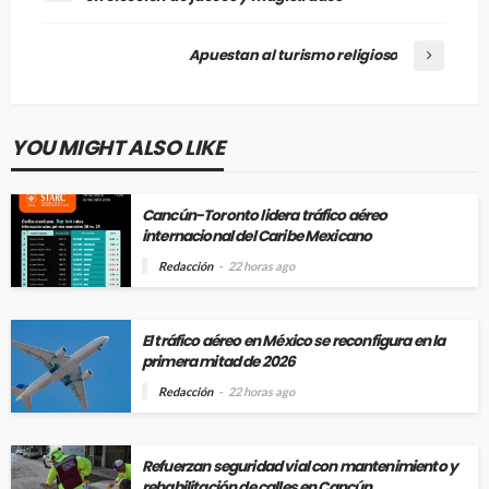
Apuestan al turismo religioso
YOU MIGHT ALSO LIKE
Cancún-Toronto lidera tráfico aéreo
internacional del Caribe Mexicano
Redacción
22 horas ago
El tráfico aéreo en México se reconfigura en la
primera mitad de 2026
Redacción
22 horas ago
Refuerzan seguridad vial con mantenimiento y
rehabilitación de calles en Cancún