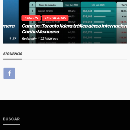
CANCÚN
DESTACADAS
Cancún-Toronto lidera tráfico aéreo internacional del
Caribe Mexicano
25
Redacción
22 horas ago
SÍGUENOS
BUSCAR