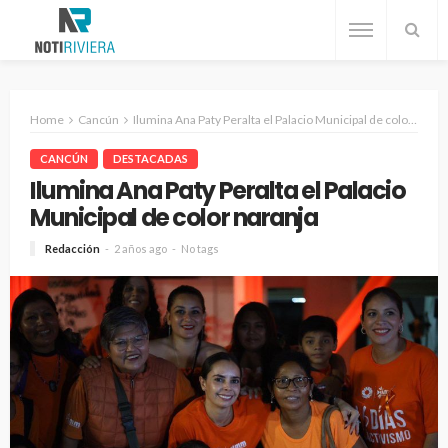
Home
Cancún
Ilumina Ana Paty Peralta el Palacio Municipal de color naranja
CANCÚN
DESTACADAS
Ilumina Ana Paty Peralta el Palacio
Municipal de color naranja
Redacción
2 años ago
No tags