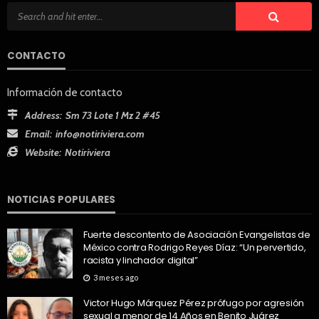
CONTACTO
Información de contacto
Address:
Sm 73 Lote 1 Mz 2 #45
Email:
info@notiriviera.com
Website:
Notiriviera
NOTICIAS POPULARES
Fuerte descontento de Asociación Evangelistas de
México contra Rodrigo Reyes Díaz: “Un pervertido,
racista y linchador digital”
3 meses ago
Victor Hugo Márquez Pérez prófugo por agresión
sexual a menor de 14 Años en Benito Juárez