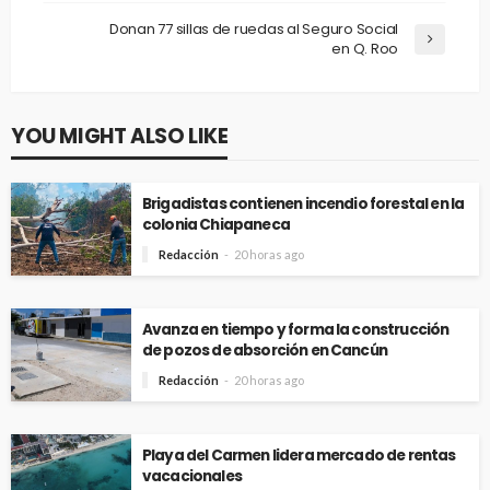
Donan 77 sillas de ruedas al Seguro Social
en Q. Roo
YOU MIGHT ALSO LIKE
Brigadistas contienen incendio forestal en la
colonia Chiapaneca
Redacción
20 horas ago
Avanza en tiempo y forma la construcción
de pozos de absorción en Cancún
Redacción
20 horas ago
Playa del Carmen lidera mercado de rentas
vacacionales