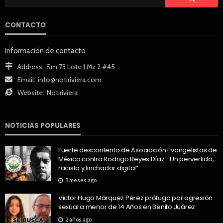
CONTACTO
Información de contacto
Address:
Sm 73 Lote 1 Mz 2 #45
Email:
info@notiriviera.com
Website:
Notiriviera
NOTICIAS POPULARES
Fuerte descontento de Asociación Evangelistas de
México contra Rodrigo Reyes Díaz: “Un pervertido,
racista y linchador digital”
3 meses ago
Victor Hugo Márquez Pérez prófugo por agresión
sexual a menor de 14 Años en Benito Juárez
2 años ago