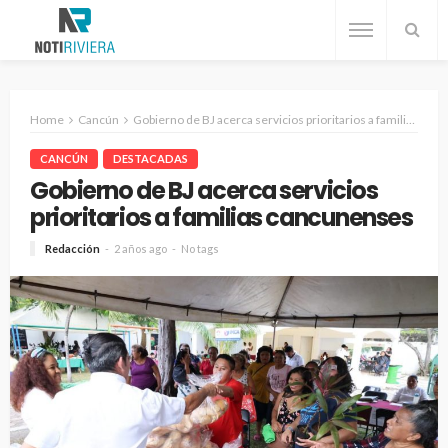
Home
Cancún
Gobierno de BJ acerca servicios prioritarios a familias cancunenses
CANCÚN
DESTACADAS
Gobierno de BJ acerca servicios
prioritarios a familias cancunenses
Redacción
2 años ago
No tags