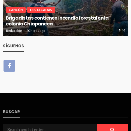
CANCÚN
DESTACADAS
Brigadistas contienen incendio forestal en la
colonia Chiapaneca
44
Redacción
20 horas ago
SÍGUENOS
BUSCAR