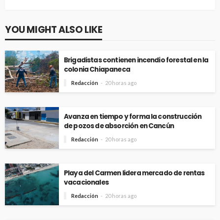
YOU MIGHT ALSO LIKE
Brigadistas contienen incendio forestal en la
colonia Chiapaneca
Redacción
20 horas ago
Avanza en tiempo y forma la construcción
de pozos de absorción en Cancún
Redacción
20 horas ago
Playa del Carmen lidera mercado de rentas
vacacionales
Redacción
20 horas ago