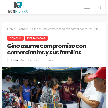
Home
Cancún
Gino asume compromiso con comerciantes y sus familias
CANCÚN
DESTACADAS
Gino asume compromiso con
comerciantes y sus familias
Redacción
2 años ago
No tags