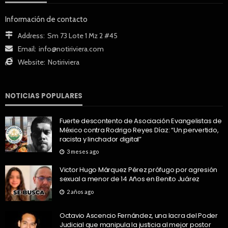
Información de contacto
Address:
Sm 73 Lote 1 Mz 2 #45
Email:
info@notiriviera.com
Website:
Notiriviera
NOTICIAS POPULARES
Fuerte descontento de Asociación Evangelistas de
México contra Rodrigo Reyes Díaz: “Un pervertido,
racista y linchador digital”
3 meses ago
Victor Hugo Márquez Pérez prófugo por agresión
sexual a menor de 14 Años en Benito Juárez
2 años ago
Octavio Ascencio Fernández, una lacra del Poder
Judicial que manipula la justicia al mejor postor