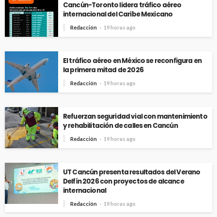
Cancún-Toronto lidera tráfico aéreo
internacional del Caribe Mexicano
Redacción
19 horas ago
El tráfico aéreo en México se reconfigura en
la primera mitad de 2026
Redacción
19 horas ago
Refuerzan seguridad vial con mantenimiento
y rehabilitación de calles en Cancún
Redacción
19 horas ago
UT Cancún presenta resultados del Verano
Delfín 2026 con proyectos de alcance
internacional
Redacción
19 horas ago