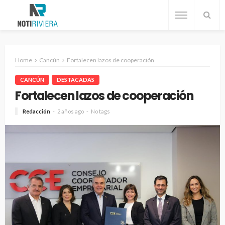
Home
Cancún
Fortalecen lazos de cooperación
CANCÚN
DESTACADAS
Fortalecen lazos de cooperación
Redacción
2 años ago
No tags