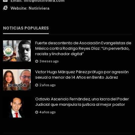
Email:
info@notiriviera.com
Website:
Notiriviera
NOTICIAS POPULARES
Fuerte descontento de Asociación Evangelistas de
México contra Rodrigo Reyes Díaz: “Un pervertido,
racista y linchador digital”
3 meses ago
Victor Hugo Márquez Pérez prófugo por agresión
sexual a menor de 14 Años en Benito Juárez
2 años ago
Octavio Ascencio Fernández, una lacra del Poder
Judicial que manipula la justicia al mejor postor
4 años ago