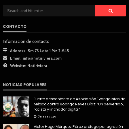
CONTACTO
Información de contacto
Address:
Sm 73 Lote 1 Mz 2 #45
Email:
info@notiriviera.com
Website:
Notiriviera
NOTICIAS POPULARES
Fuerte descontento de Asociación Evangelistas de
México contra Rodrigo Reyes Díaz: “Un pervertido,
racista y linchador digital”
3 meses ago
Victor Hugo Márquez Pérez prófugo por agresión