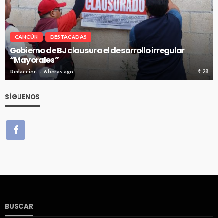
CANCÚN
DESTACADAS
Gobierno de BJ clausura el desarrollo irregular
“Mayorales”
28
Redacción
6 horas ago
SÍGUENOS
BUSCAR