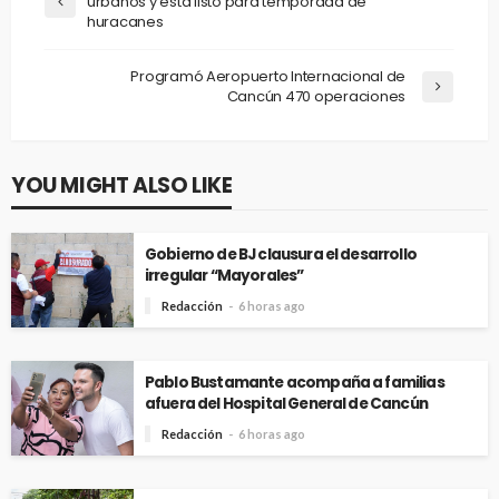
urbanos y está listo para temporada de
huracanes
Programó Aeropuerto Internacional de
Cancún 470 operaciones
YOU MIGHT ALSO LIKE
Gobierno de BJ clausura el desarrollo
irregular “Mayorales”
Redacción
6 horas ago
Pablo Bustamante acompaña a familias
afuera del Hospital General de Cancún
Redacción
6 horas ago