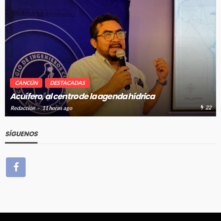
CANCÚN
DESTACADAS
Renuevan 250 módulos de basura en el 
ca
Kukulcán
22
Redacción
11 horas ago
SÍGUENOS