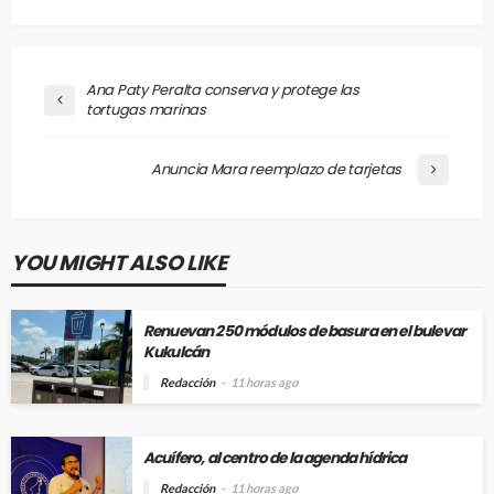
Ana Paty Peralta conserva y protege las
tortugas marinas
Anuncia Mara reemplazo de tarjetas
YOU MIGHT ALSO LIKE
Renuevan 250 módulos de basura en el bulevar
Kukulcán
Redacción
11 horas ago
Acuífero, al centro de la agenda hídrica
Redacción
11 horas ago