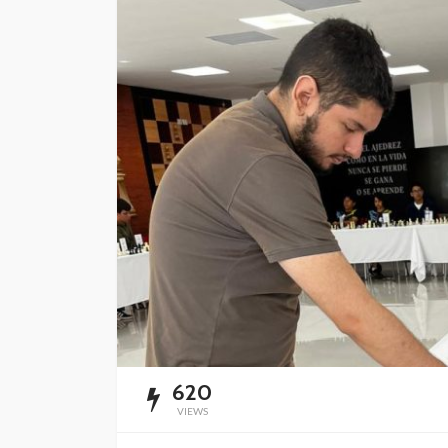
Playa del Carmen l
mercado de rentas
vacacionales
Redacción
18 horas ago
620
VIEWS