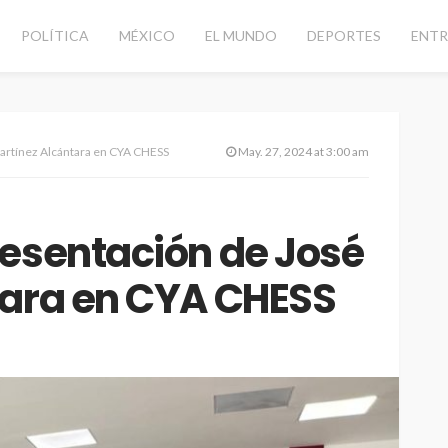
POLÍTICA
MÉXICO
EL MUNDO
DEPORTES
ENTR
artínez Alcántara en CYA CHESS
May. 27, 2024 at 3:00 am
resentación de José
tara en CYA CHESS
CANCÚN
DESTACADAS