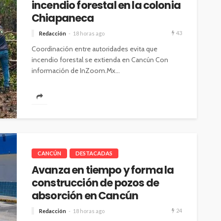
incendio forestal en la colonia
Chiapaneca
43
Redacción
18 horas ago
Coordinación entre autoridades evita que
incendio forestal se extienda en Cancún Con
información de InZoom.Mx...
CANCÚN
DESTACADAS
Avanza en tiempo y forma la
construcción de pozos de
absorción en Cancún
24
Redacción
18 horas ago