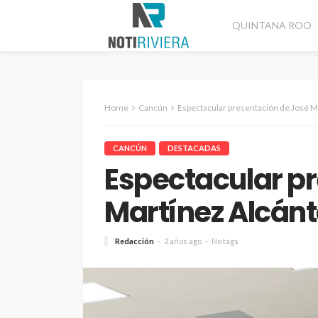
QUINTANA ROO
Home
Cancún
Espectacular presentación de José M
CANCÚN
DESTACADAS
Espectacular p
Martínez Alcán
Redacción
2 años ago
No tags
CANCÚN
DESTACADAS