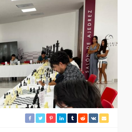
idera
Brigadistas contienen
incendio forestal en la
colonia Chiapaneca
25
43
Redacción
18 horas ago