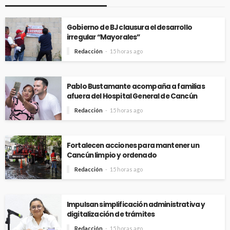
Gobierno de BJ clausura el desarrollo
irregular “Mayorales”
Redacción
15 horas ago
Pablo Bustamante acompaña a familias
afuera del Hospital General de Cancún
Redacción
15 horas ago
Fortalecen acciones para mantener un
Cancún limpio y ordenado
Redacción
15 horas ago
Impulsan simplificación administrativa y
digitalización de trámites
Redacción
15 horas ago