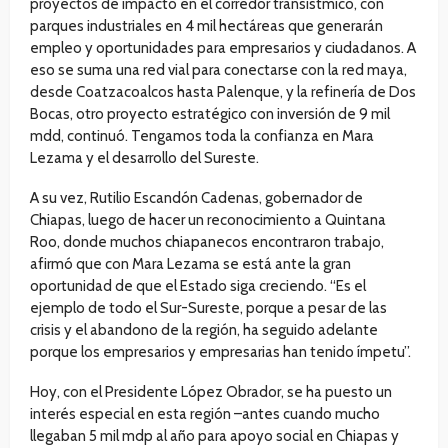
proyectos de impacto en el corredor transístmico, con
parques industriales en 4 mil hectáreas que generarán
empleo y oportunidades para empresarios y ciudadanos. A
eso se suma una red vial para conectarse con la red maya,
desde Coatzacoalcos hasta Palenque, y la refinería de Dos
Bocas, otro proyecto estratégico con inversión de 9 mil
mdd, continuó. Tengamos toda la confianza en Mara
Lezama y el desarrollo del Sureste.
A su vez, Rutilio Escandón Cadenas, gobernador de
Chiapas, luego de hacer un reconocimiento a Quintana
Roo, donde muchos chiapanecos encontraron trabajo,
afirmó que con Mara Lezama se está ante la gran
oportunidad de que el Estado siga creciendo. “Es el
ejemplo de todo el Sur-Sureste, porque a pesar de las
crisis y el abandono de la región, ha seguido adelante
porque los empresarios y empresarias han tenido ímpetu”.
Hoy, con el Presidente López Obrador, se ha puesto un
interés especial en esta región –antes cuando mucho
llegaban 5 mil mdp al año para apoyo social en Chiapas y