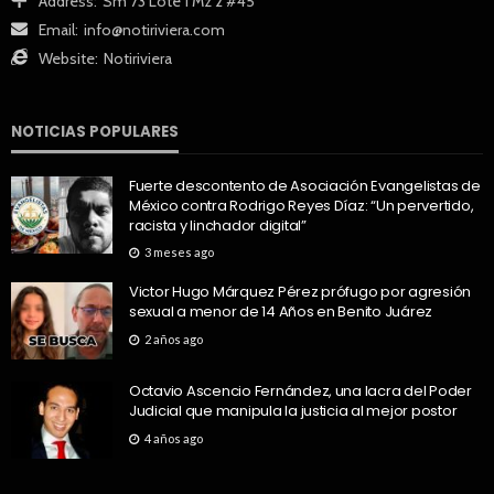
Address:
Sm 73 Lote 1 Mz 2 #45
Email:
info@notiriviera.com
Website:
Notiriviera
NOTICIAS POPULARES
Fuerte descontento de Asociación Evangelistas de
México contra Rodrigo Reyes Díaz: “Un pervertido,
racista y linchador digital”
3 meses ago
Victor Hugo Márquez Pérez prófugo por agresión
sexual a menor de 14 Años en Benito Juárez
2 años ago
Octavio Ascencio Fernández, una lacra del Poder
Judicial que manipula la justicia al mejor postor
4 años ago