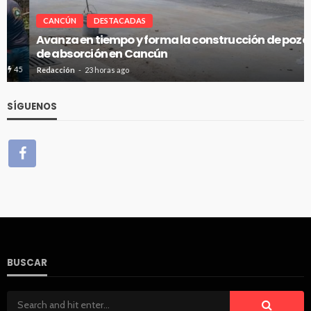
CANCÚN
DESTACADAS
Avanza en tiempo y forma la construcción de pozos
de absorción en Cancún
27
Redacción
23 horas ago
SÍGUENOS
BUSCAR