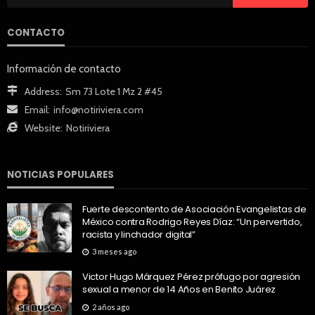
CONTACTO
Información de contacto
Address:
Sm 73 Lote 1 Mz 2 #45
Email:
info@notiriviera.com
Website:
Notiriviera
NOTICIAS POPULARES
Fuerte descontento de Asociación Evangelistas de
México contra Rodrigo Reyes Díaz: “Un pervertido,
racista y linchador digital”
3 meses ago
Victor Hugo Márquez Pérez prófugo por agresión
sexual a menor de 14 Años en Benito Juárez
2 años ago