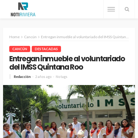
Home
Cancún
Entregan inmueble al voluntariado del IMSS Quintana Roo
CANCÚN
DESTACADAS
Entregan inmueble al voluntariado
del IMSS Quintana Roo
Redacción
2 años ago
No tags