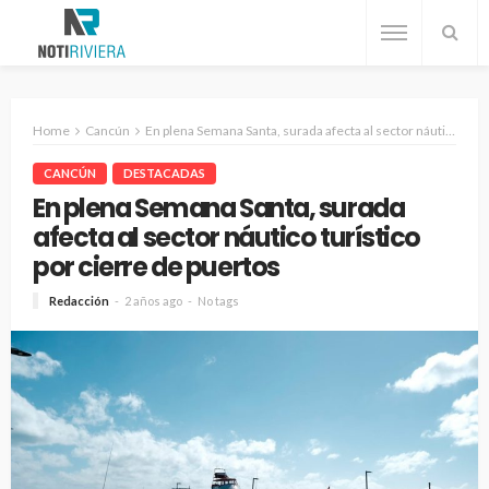
Home
Cancún
En plena Semana Santa, surada afecta al sector náutico turístico por cierre de puertos
CANCÚN
DESTACADAS
En plena Semana Santa, surada
afecta al sector náutico turístico
por cierre de puertos
Redacción
2 años ago
No tags