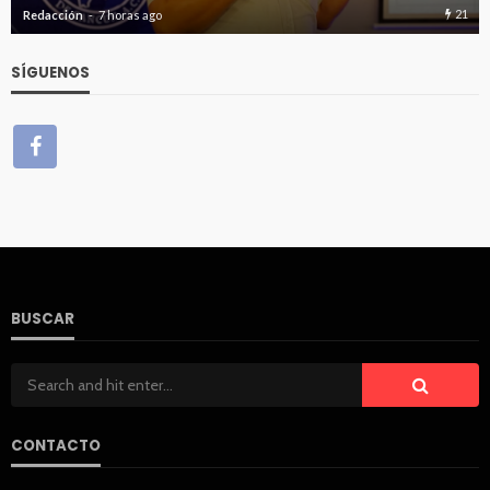
21
35
Redacción
7 horas ago
SÍGUENOS
BUSCAR
CONTACTO