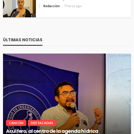
Redacción
7 horas ago
ÚLTIMAS NOTICIAS
CANCÚN
DESTACADAS
Renuevan 250 módulos de basura en el bulevar
Kukulcán