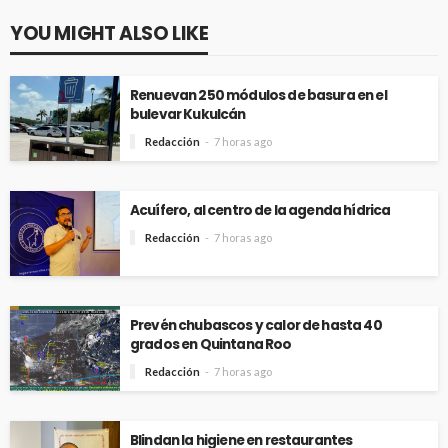
YOU MIGHT ALSO LIKE
Renuevan 250 módulos de basura en el
bulevar Kukulcán
Redacción
7 horas ago
Acuífero, al centro de la agenda hídrica
Redacción
7 horas ago
Prevén chubascos y calor de hasta 40
grados en Quintana Roo
Redacción
7 horas ago
Blindan la higiene en restaurantes