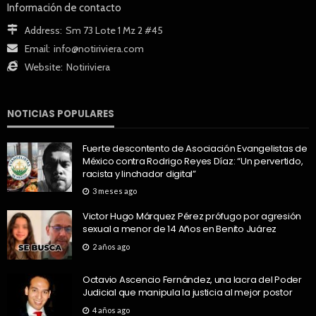
Información de contacto
Address:
Sm 73 Lote 1 Mz 2 #45
Email:
info@notiriviera.com
Website:
Notiriviera
NOTICIAS POPULARES
Fuerte descontento de Asociación Evangelistas de
México contra Rodrigo Reyes Díaz: “Un pervertido,
racista y linchador digital”
3 meses ago
Victor Hugo Márquez Pérez prófugo por agresión
sexual a menor de 14 Años en Benito Juárez
2 años ago
Octavio Ascencio Fernández, una lacra del Poder
Judicial que manipula la justicia al mejor postor
4 años ago