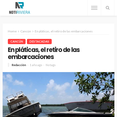
Home
Cancún
En pláticas, el retiro de las embarcaciones
CANCÚN
DESTACADAS
En pláticas, el retiro de las
embarcaciones
Redacción
1 año ago
No tags