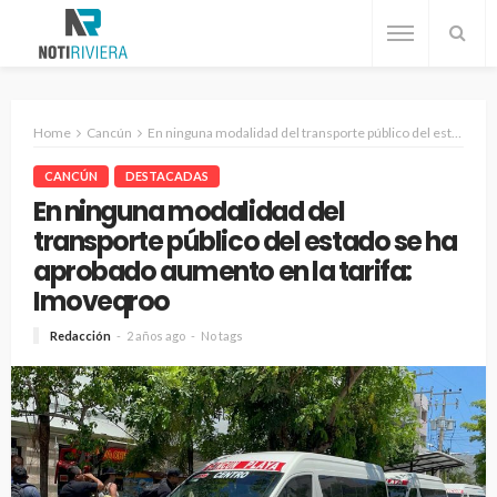
Home
Cancún
En ninguna modalidad del transporte público del estado se ha aprobado aumento en la tarifa: Imoveqroo
CANCÚN
DESTACADAS
En ninguna modalidad del
transporte público del estado se ha
aprobado aumento en la tarifa:
Imoveqroo
Redacción
2 años ago
No tags