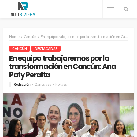
Home
Cancún
En equipo trabajaremos por la transformación en Cancún: Ana Paty Peralta
CANCÚN
DESTACADAS
En equipo trabajaremos por la
transformación en Cancún: Ana
Paty Peralta
Redacción
2 años ago
No tags