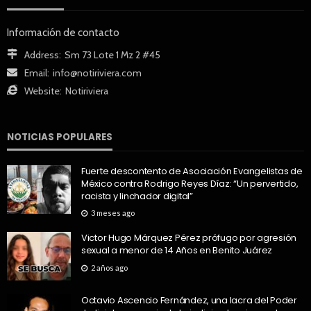
Información de contacto
Address:
Sm 73 Lote 1 Mz 2 #45
Email:
info@notiriviera.com
Website:
Notiriviera
NOTICIAS POPULARES
Fuerte descontento de Asociación Evangelistas de
México contra Rodrigo Reyes Díaz: “Un pervertido,
racista y linchador digital”
3 meses ago
Victor Hugo Márquez Pérez prófugo por agresión
sexual a menor de 14 Años en Benito Juárez
2 años ago
Octavio Ascencio Fernández, una lacra del Poder