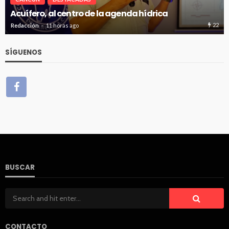
Renuevan 250 módulos de basura en el bulevar
Kukulcán
36
Redacción
11 horas ago
SÍGUENOS
BUSCAR
CONTACTO