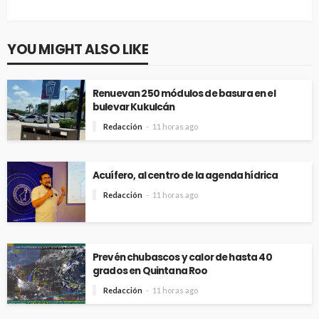
YOU MIGHT ALSO LIKE
Renuevan 250 módulos de basura en el
bulevar Kukulcán
Redacción
11 horas ago
Acuífero, al centro de la agenda hídrica
Redacción
11 horas ago
Prevén chubascos y calor de hasta 40
grados en Quintana Roo
Redacción
11 horas ago