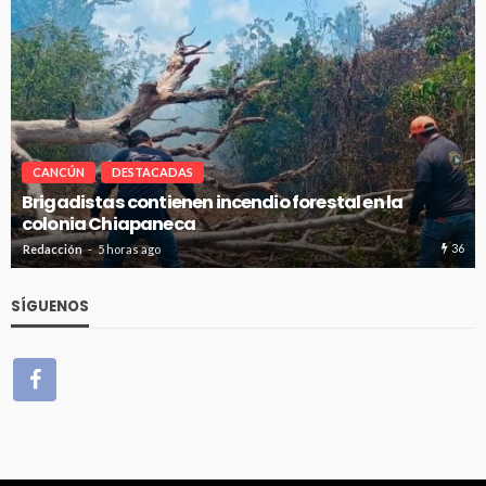
CANCÚN
DESTACADAS
o forestal en la
Avanza en tiempo y forma la co
de absorción en Cancún
36
Redacción
5 horas ago
SÍGUENOS