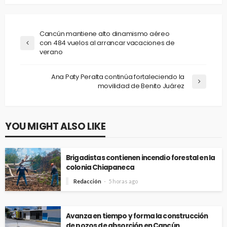
Cancún mantiene alto dinamismo aéreo
con 484 vuelos al arrancar vacaciones de
verano
Ana Paty Peralta continúa fortaleciendo la
movilidad de Benito Juárez
YOU MIGHT ALSO LIKE
Brigadistas contienen incendio forestal en la
colonia Chiapaneca
Redacción
5 horas ago
Avanza en tiempo y forma la construcción
de pozos de absorción en Cancún