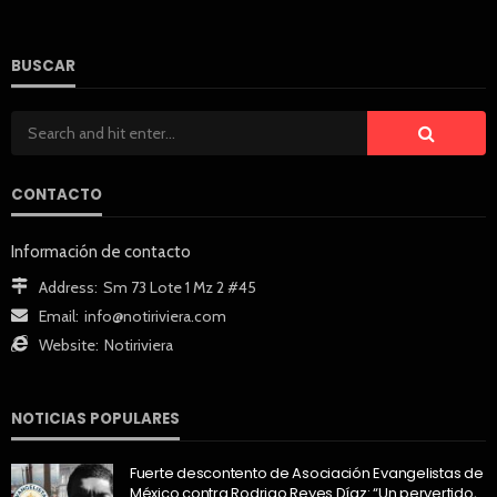
BUSCAR
CONTACTO
Información de contacto
Address:
Sm 73 Lote 1 Mz 2 #45
Email:
info@notiriviera.com
Website:
Notiriviera
NOTICIAS POPULARES
Fuerte descontento de Asociación Evangelistas de
México contra Rodrigo Reyes Díaz: “Un pervertido,