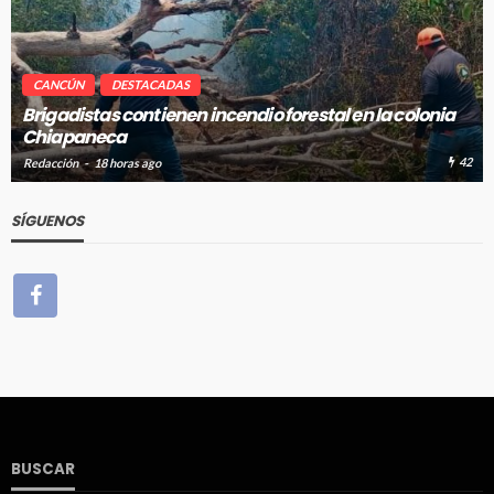
CANCÚN
DESTACADAS
Brigadistas contienen incendio forestal en la colonia
Chiapaneca
42
Redacción
18 horas ago
SÍGUENOS
BUSCAR