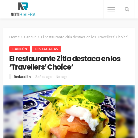
Home
Cancún
El restaurante Zitla destaca en los ‘Travellers’ Choice’
CANCÚN
DESTACADAS
El restaurante Zitla destaca en los
‘Travellers’ Choice’
Redacción
2 años ago
No tags