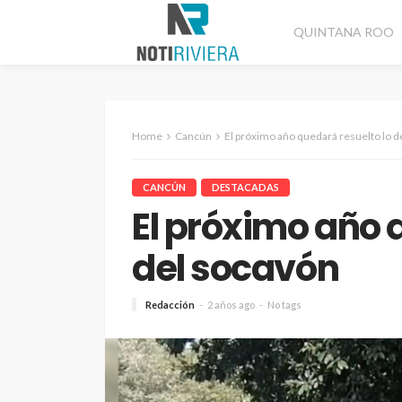
QUINTANA ROO
Home
Cancún
El próximo año quedará resuelto lo d
CANCÚN
DESTACADAS
El próximo año 
del socavón
Redacción
2 años ago
No tags
CANCÚN
DESTACADAS
Refuerzan seguridad