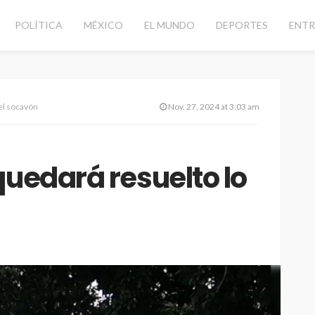
POLÍTICA
MÉXICO
EL MUNDO
DEPORTES
ENTR
el socavón
Nov. 27, 2024 at 3:03 am
quedará resuelto lo
 vial con
CANCÚN
DESTACADAS