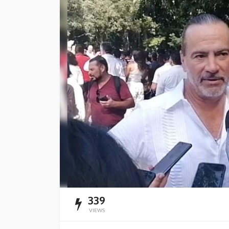
mantenimiento y
rehabilitación de ca
Cancún
Redacción
20 horas ago
339
VIEWS