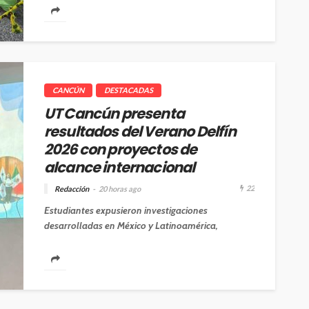
CANCÚN
DESTACADAS
UT Cancún presenta
resultados del Verano Delfín
2026 con proyectos de
alcance internacional
22
Redacción
20 horas ago
Estudiantes expusieron investigaciones
desarrolladas en México y Latinoamérica,
fortaleciendo su formación profesional mediante
la movilidad académica y la colaboración
científica....