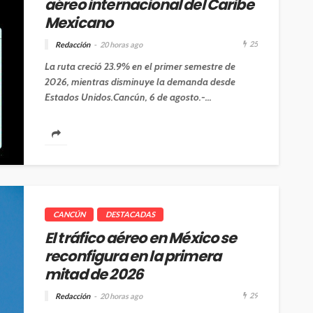
aéreo internacional del Caribe
Mexicano
25
Redacción
20 horas ago
La ruta creció 23.9% en el primer semestre de
2026, mientras disminuye la demanda desde
Estados Unidos.Cancún, 6 de agosto.-...
CANCÚN
DESTACADAS
El tráfico aéreo en México se
reconfigura en la primera
mitad de 2026
29
Redacción
20 horas ago