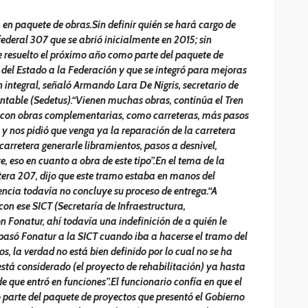
 en paquete de obras.Sin definir quién se hará cargo de
federal 307 que se abrió inicialmente en 2015; sin
 resuelto el próximo año como parte del paquete de
 del Estado a la Federación y que se integró para mejoras
 integral, señaló Armando Lara De Nigris, secretario de
entable (Sedetus).“Vienen muchas obras, continúa el Tren
, con obras complementarias, como carreteras, más pasos
, y nos pidió que venga ya la reparación de la carretera
 carretera generarle libramientos, pasos a desnivel,
e, eso en cuanto a obra de este tipo”.En el tema de la
tera 207, dijo que este tramo estaba en manos del
ncia todavía no concluye su proceso de entrega.“A
on ese SICT (Secretaría de Infraestructura,
 Fonatur, ahí todavía una indefinición de a quién le
 pasó Fonatur a la SICT cuando iba a hacerse el tramo del
os, la verdad no está bien definido por lo cual no se ha
está considerado (el proyecto de rehabilitación) ya hasta
de que entró en funciones”.El funcionario confía en que el
parte del paquete de proyectos que presentó el Gobierno