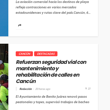
La aviación comercial hacia los destinos de playa
refleja contracciones en varios mercados
estadounidenses y rutas clave del país.Cancún, 6...
CANCÚN
DESTACADAS
Refuerzan seguridad vial con
mantenimiento y
rehabilitación de calles en
Cancún
37
Redacción
20 horas ago
El Ayuntamiento de Benito Juárez renovó pasos
peatonales y topes, supervisó trabajos de bacheo
y realizó acciones de descacharrización para...