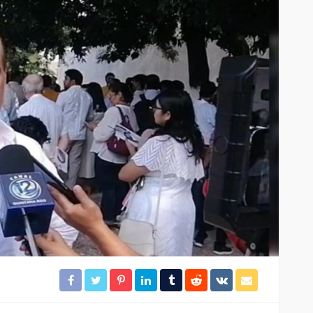
El tráfico aéreo en México se
lles en
reconfigura en la primera
mitad de 2026
37
29
Redacción
20 horas ago