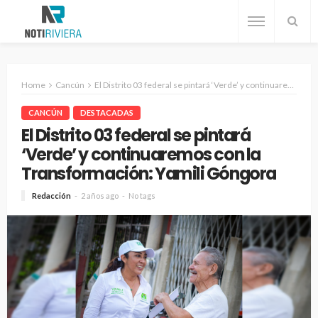
Home
Cancún
El Distrito 03 federal se pintará ‘Verde’ y continuaremos con la Transformación: Yamili Góngora
CANCÚN
DESTACADAS
El Distrito 03 federal se pintará
‘Verde’ y continuaremos con la
Transformación: Yamili Góngora
Redacción
2 años ago
No tags