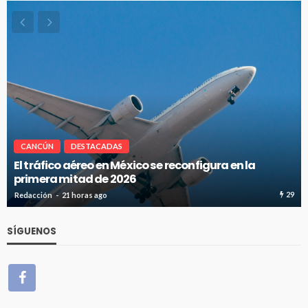
CANCÚN
DESTACADAS
Cancún-Toronto lidera tráfico aéreo internacional
del Caribe Mexicano
29
25
Redacción
21 horas ago
SÍGUENOS