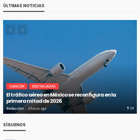
ÚLTIMAS NOTICIAS
CANCÚN
DESTACADAS
Cancún-Toronto lidera tráfico aéreo internacional
del Caribe Mexicano
14
16
Redacción
2 horas ago
SÍGUENOS