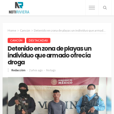
Home
Cancún
Detenido en zona de playas un individuo que armado ofrecía droga
CANCÚN
DESTACADAS
Detenido en zona de playas un
individuo que armado ofrecía
droga
Redacción
2 años ago
No tags