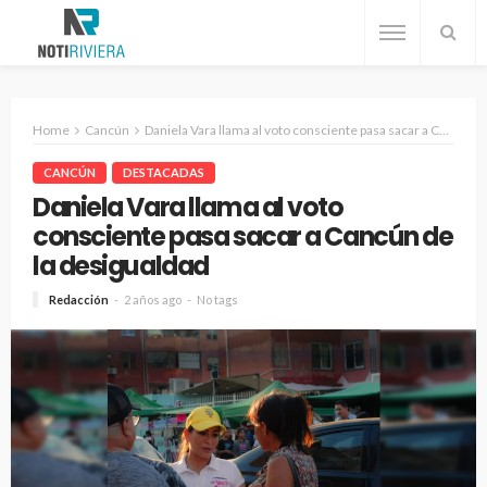
Home
Cancún
Daniela Vara llama al voto consciente pasa sacar a Cancún de la desigualdad
CANCÚN
DESTACADAS
Daniela Vara llama al voto
consciente pasa sacar a Cancún de
la desigualdad
Redacción
2 años ago
No tags