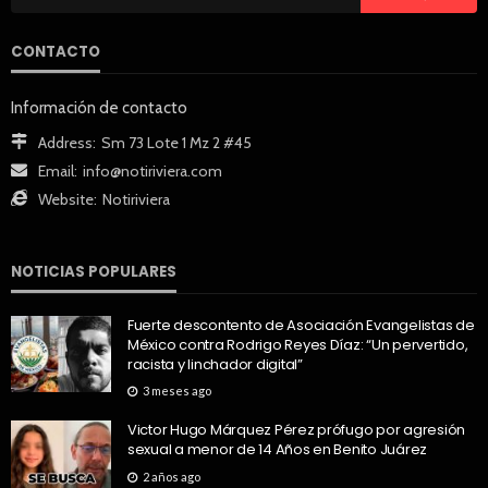
CONTACTO
Información de contacto
Address:
Sm 73 Lote 1 Mz 2 #45
Email:
info@notiriviera.com
Website:
Notiriviera
NOTICIAS POPULARES
Fuerte descontento de Asociación Evangelistas de
México contra Rodrigo Reyes Díaz: “Un pervertido,
racista y linchador digital”
3 meses ago
Victor Hugo Márquez Pérez prófugo por agresión
sexual a menor de 14 Años en Benito Juárez
2 años ago