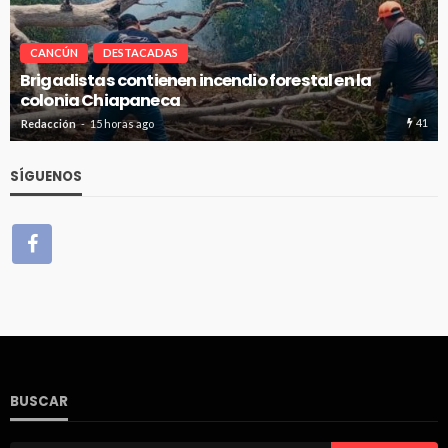
CANCÚN
DESTACADAS
Avanza en tiempo y forma la construcción de pozos
de absorción en Cancún
41
22
Redacción
15 horas ago
SÍGUENOS
BUSCAR