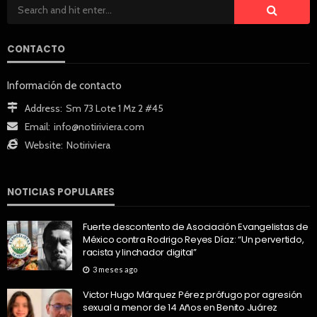
CONTACTO
Información de contacto
Address:
Sm 73 Lote 1 Mz 2 #45
Email:
info@notiriviera.com
Website:
Notiriviera
NOTICIAS POPULARES
Fuerte descontento de Asociación Evangelistas de
México contra Rodrigo Reyes Díaz: “Un pervertido,
racista y linchador digital”
3 meses ago
Victor Hugo Márquez Pérez prófugo por agresión
sexual a menor de 14 Años en Benito Juárez