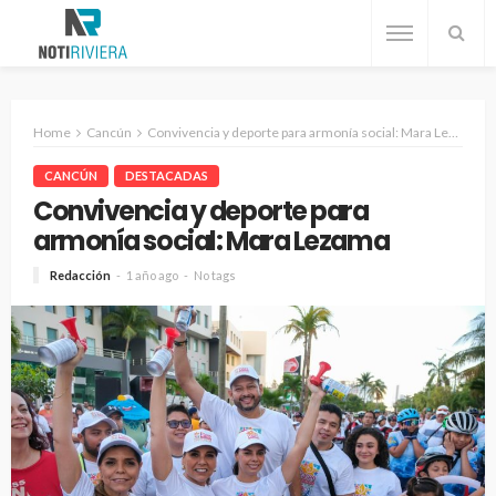
Home
Cancún
Convivencia y deporte para armonía social: Mara Lezama
CANCÚN
DESTACADAS
Convivencia y deporte para
armonía social: Mara Lezama
Redacción
1 año ago
No tags