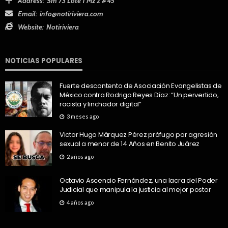
Address:
Sm 73 Lote 1 Mz 2 #45
Email:
info@notiriviera.com
Website:
Notiriviera
NOTICIAS POPULARES
Fuerte descontento de Asociación Evangelistas de
México contra Rodrigo Reyes Díaz: “Un pervertido,
racista y linchador digital”
3 meses ago
Victor Hugo Márquez Pérez prófugo por agresión
sexual a menor de 14 Años en Benito Juárez
2 años ago
Octavio Ascencio Fernández, una lacra del Poder
Judicial que manipula la justicia al mejor postor
4 años ago