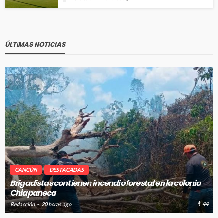
ÚLTIMAS NOTICIAS
CANCÚN
DESTACADAS
l en la colonia
Avanza en tiempo y forma la construcci
absorción en Cancún
44
Redacción
20 horas ago