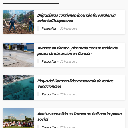
Brigadistas contienen incendio forestal en la
colonia Chiapaneca
Redacción
20 horas ago
Avanza en tiempo y forma la construcción de
pozos de absorción en Cancún
Redacción
20 horas ago
Playa del Carmen lidera mercado de rentas
vacacionales
Redacción
20 horas ago
Acotur consolida su Torneo de Golf con impacto
social
Redacción
20 horas ago