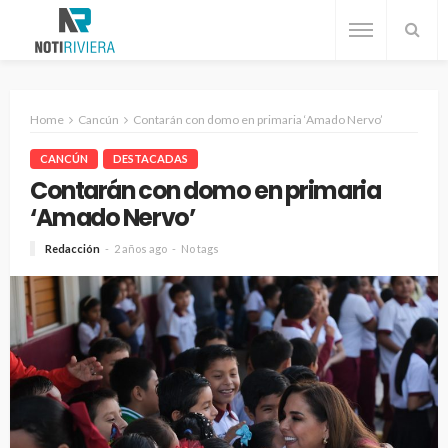
Home
Cancún
Contarán con domo en primaria ‘Amado Nervo’
CANCÚN
DESTACADAS
Contarán con domo en primaria
‘Amado Nervo’
Redacción
2 años ago
No tags