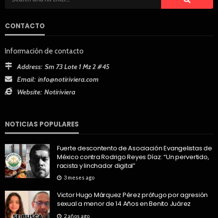
CONTACTO
Información de contacto
Address:
Sm 73 Lote 1 Mz 2 #45
Email:
info@notiriviera.com
Website:
Notiriviera
NOTICIAS POPULARES
Fuerte descontento de Asociación Evangelistas de
México contra Rodrigo Reyes Díaz: “Un pervertido,
racista y linchador digital”
3 meses ago
Victor Hugo Márquez Pérez prófugo por agresión
sexual a menor de 14 Años en Benito Juárez
2 años ago