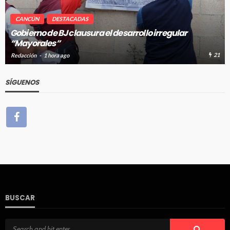
CANCÚN
DESTACADAS
Pablo Bustamante acompaña a familias afuera del
Hospital General de Cancún
21
11
Redacción
1 hora ago
SÍGUENOS
BUSCAR