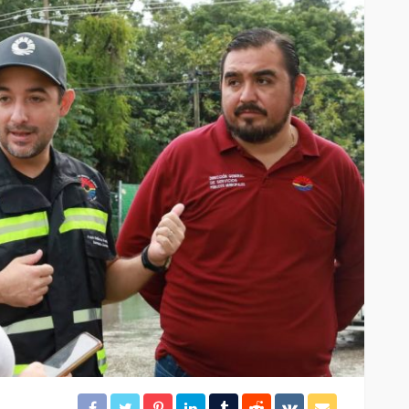
idera
Brigadistas contienen
incendio forestal en la
colonia Chiapaneca
26
44
Redacción
20 horas ago