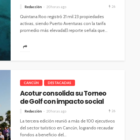
26
Redacción
20 horas ago
Quintana Roo registró 21 mil 23 propiedades
activas, siendo Puerto Aventuras con la tarifa
promedio más elevadaEl reporte señala que...
CANCÚN
DESTACADAS
Acotur consolida su Torneo
de Golf con impacto social
26
Redacción
20 horas ago
La tercera edición reunió a más de 100 ejecutivos
del sector turístico en Cancún, logrando recaudar
fondos a beneficio del...