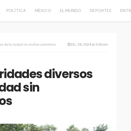
POLÍTICA
MÉXICO
EL MUNDO
DEPORTES
ENTR
os de la ciudad sin encharcamientos
Dic. 28, 2024 at 3:00 am
ridades diversos
udad sin
os
CANCÚN
DESTACADAS