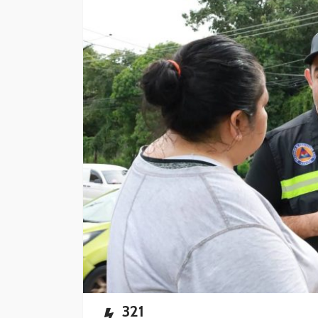
Playa del Carmen l
mercado de rentas
vacacionales
Redacción
20 horas ago
321