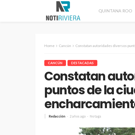
QUINTANA ROO
Home
Cancún
Constatan autoridades diversos punt
CANCÚN
DESTACADAS
Constatan auto
puntos de la ci
encharcamient
Redacción
2 años ago
No tags
CANCÚN
DESTACADAS