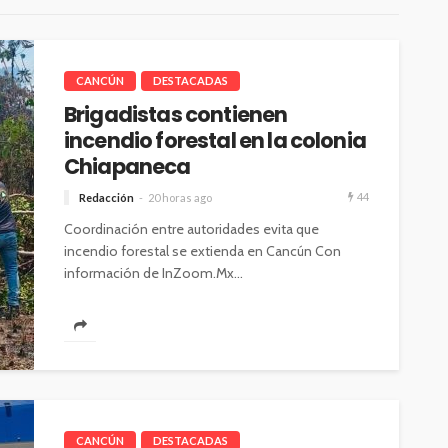
CANCÚN
DESTACADAS
Brigadistas contienen
incendio forestal en la colonia
Chiapaneca
44
Redacción
20 horas ago
Coordinación entre autoridades evita que
incendio forestal se extienda en Cancún Con
información de InZoom.Mx...
CANCÚN
DESTACADAS