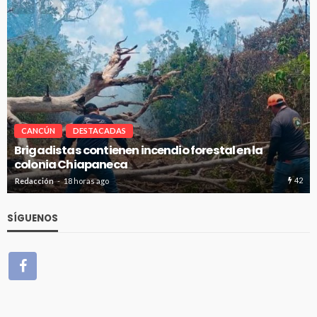
CANCÚN
DESTACADAS
n la
Avanza en tiempo y forma la construcción 
de absorción en Cancún
42
Redacción
18 horas ago
SÍGUENOS