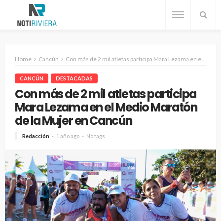
Home
Cancún
Con más de 2 mil atletas participa Mara Lezama en el Medio Maratón de la Mujer en Cancún
CANCÚN
DESTACADAS
Con más de 2 mil atletas participa
Mara Lezama en el Medio Maratón
de la Mujer en Cancún
Redacción
1 año ago
No tags