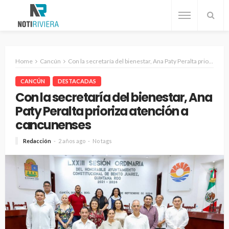
Home
Cancún
Con la secretaría del bienestar, Ana Paty Peralta prioriza atención a cancunenses
CANCÚN
DESTACADAS
Con la secretaría del bienestar, Ana
Paty Peralta prioriza atención a
cancunenses
Redacción
2 años ago
No tags