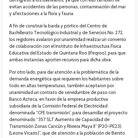
del ingreso a los balnearios, ya que con ello también se
evitan accidentes de las personas, contaminación del mar
y afectaciones a la flora y fauna.
A fin de construir la barda y pórtico del Centro de
Bachillerato Tecnológico Industrial y de Servicios No. 272,
los regidores avalaron por unanimidad realizar un convenio
de colaboración con el Instituto de Infraestructura Física
Educativa del Estado de Quintana Roo (Ifeqroo), para que
ambas instancias aporten recursos para dicha obra.
Por otro lado, para dar atención a la problemática de la
demanda energética que requieren los habitantes sobre
todo en altas temperaturas, también aceptaron por
unanimidad un contrato de servidumbre de paso con
Banco Azteca, en favor de la empresa productiva
subsidiaria de la Comisión Federal de Electricidad
denominada “CFE transmisión”, para desarrollar el proyecto
denominado “357 SLT Aumento de Capacidad de
Transmisión Zonas Cancún y Riviera Maya II” (P20-PE23)
(Leona Vicario)”, que de atención a la población de Benito