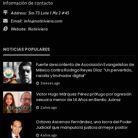
Información de contacto
Address:
Sm 73 Lote 1 Mz 2 #45
Email:
info@notiriviera.com
Website:
Notiriviera
NOTICIAS POPULARES
Fuerte descontento de Asociación Evangelistas de
México contra Rodrigo Reyes Díaz: “Un pervertido,
racista y linchador digital”
3 meses ago
Victor Hugo Márquez Pérez prófugo por agresión
sexual a menor de 14 Años en Benito Juárez
2 años ago
Octavio Ascencio Fernández, una lacra del Poder
Judicial que manipula la justicia al mejor postor
4 años ago