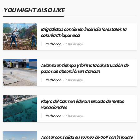
YOU MIGHT ALSO LIKE
Brigadistas contienen incendio forestal en la
colonia Chiapaneca
Redacción
5 horas ago
Avanza en tiempo y forma la construcción de
pozos de absorción en Cancún
Redacción
5 horas ago
Playa del Carmen lidera mercado de rentas
vacacionales
Redacción
5 horas ago
Acotur consolida su Torneo de Golf con impacto