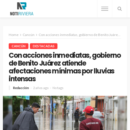
Home
Cancún
Con acciones inmediatas, gobierno de Benito Juárez atiende afectaciones mínimas por lluvias intensas
CANCÚN
DESTACADAS
Con acciones inmediatas, gobierno
de Benito Juárez atiende
afectaciones mínimas por lluvias
intensas
Redacción
2 años ago
No tags